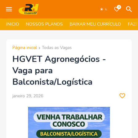
0
INICIO
NOSSOS PLANOS
BAIXAR MEU CURRÍCULO
FAZ
Página inicial
Todas as Vagas
HGVET Agronegócios -
Vaga para
Balconista/Logística
janeiro 29, 2026