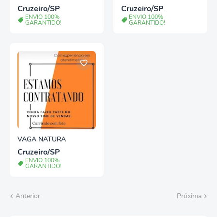
PINDAMONHANGABA/S
TRABALHO
Cruzeiro/SP
Cruzeiro/SP
P
ENVIO 100%
ENVIO 100%
GARANTIDO!
GARANTIDO!
VAGA NATURA
Cruzeiro/SP
ENVIO 100%
GARANTIDO!
Anterior
Próxima