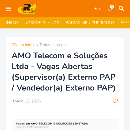
0
INICIO
NOSSOS PLANOS
BAIXAR MEU CURRÍCULO
FAZ
Página inicial
Todas as Vagas
AMO Telecom e Soluções
Ltda - Vagas Abertas
(Supervisor(a) Externo PAP
/ Vendedor(a) Externo PAP)
janeiro 12, 2026