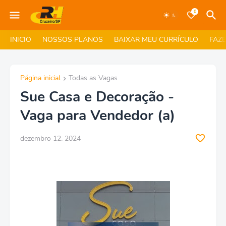
0
INICIO
NOSSOS PLANOS
BAIXAR MEU CURRÍCULO
FAZ
Página inicial
Todas as Vagas
Sue Casa e Decoração -
Vaga para Vendedor (a)
dezembro 12, 2024