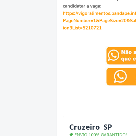
candidatar a vaga:
https://vigoralimentos.pandape.in
PageNumber=1&PageSize=20&Sala
ion3List=5210721
Cruzeiro SP
ENVIO 100% GARANTIDO!