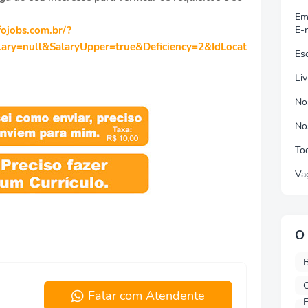
Em
fojobs.com.br/?
E-
ry=null&SalaryUpper=true&Deficiency=2&IdLocat
Es
Li
No
No
To
Va
O 
B
C
Falar com Atendente
E