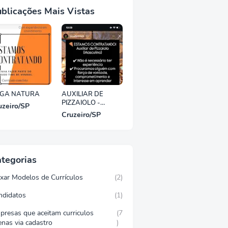
blicações Mais Vistas
GA NATURA
AUXILIAR DE
PIZZAIOLO -
uzeiro/SP
PINDAMONHANG
Cruzeiro/SP
ABA/SP
tegorias
ixar Modelos de Currículos
(2)
ndidatos
(1)
presas que aceitam curriculos
(7
enas via cadastro
)