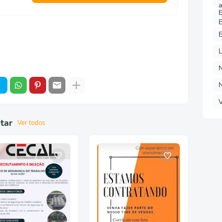
a
E
E
E
L
V
tar
Ver todos