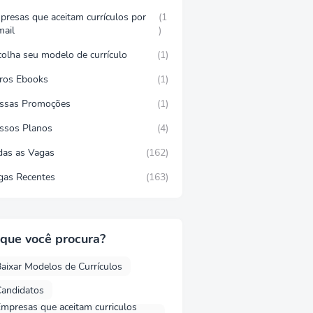
presas que aceitam currículos por
(1
mail
)
colha seu modelo de currículo
(1)
vros Ebooks
(1)
ssas Promoções
(1)
ssos Planos
(4)
das as Vagas
(162)
gas Recentes
(163)
que você procura?
aixar Modelos de Currículos
andidatos
mpresas que aceitam curriculos