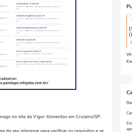
Pu
VA
Cr
Ca
Ba
Ca
rego no site da Vigor Alimentos em Cruzeiro/SP.
Em
ap
ga do seu interesse para verificar os requisitos e se