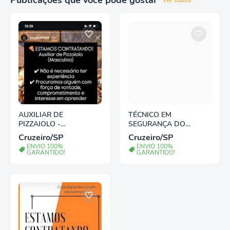
Publicações que você pode gostar
Ver todos
AUXILIAR DE
TÉCNICO EM
PIZZAIOLO -
SEGURANÇA DO
PINDAMONHANGABA/S
TRABALHO
Cruzeiro/SP
Cruzeiro/SP
P
ENVIO 100%
ENVIO 100%
GARANTIDO!
GARANTIDO!