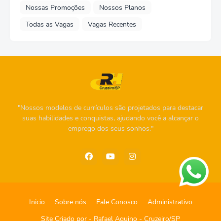
Nossas Promoções
Nossos Planos
Todas as Vagas
Vagas Recentes
"Nossos modelos de currículos são projetados para destacar
suas habilidades e conquistas, ajudando você a alcançar o
emprego dos seus sonhos."
Inicio
Sobre nós
Fale Conosco
Administrativo
Site Criado por -
Rafael Aquino - Cruzeiro/SP